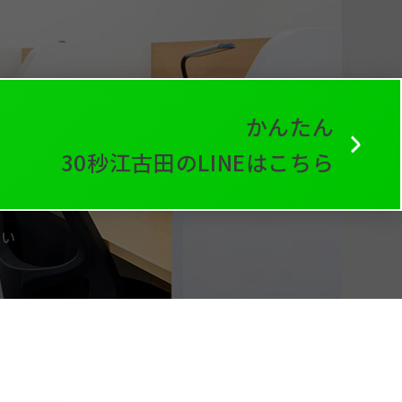
かんたん
30
秒
江古田のLINEはこちら
さい